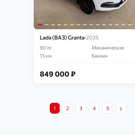
Lada (ВАЗ) Granta
2025
90 лс
Механическая
13 км
Бензин
849 000 ₽
1
2
3
4
5