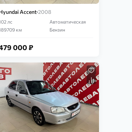
Hyundai Accent
2008
102 лс
Автоматическая
189709 км
Бензин
479 000 ₽
Загрузка...
Загрузка...
Загрузка...