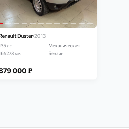
Renault Duster
2013
135 лс
Механическая
165273 км
Бензин
879 000 ₽