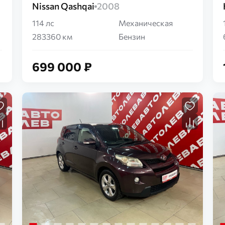
Nissan Qashqai
2008
114 лс
Механическая
283360 км
Бензин
699 000 ₽
Загрузка...
Загрузка...