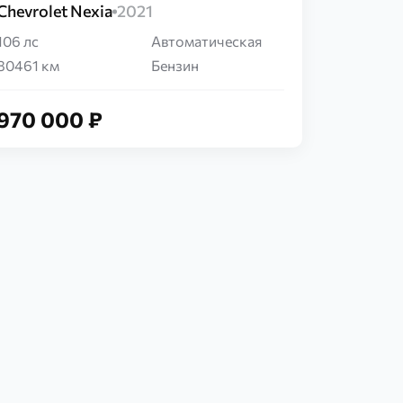
Chevrolet Nexia
2021
106 лс
Автоматическая
80461 км
Бензин
970 000 ₽
Загрузка...
Загрузка...
Загр
З