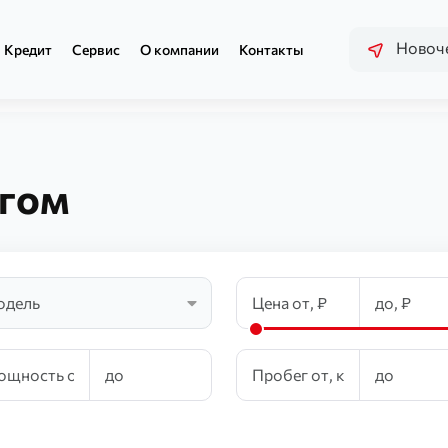
Новоче
Кредит
Сервис
О компании
Контакты
егом
одель
et