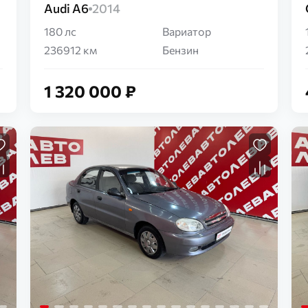
Audi A6
2014
180 лс
Вариатор
236912 км
Бензин
1 320 000 ₽
Загрузка...
Загрузка...