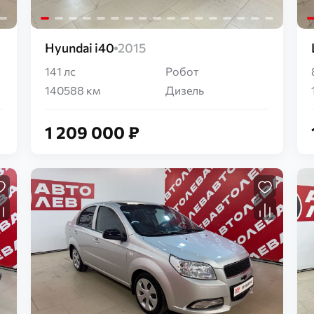
Hyundai i40
2015
141 лс
Робот
140588 км
Дизель
1 209 000 ₽
Загрузка...
Загрузка...