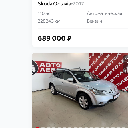
Skoda Octavia
2017
110 лс
Автоматическая
228243 км
Бензин
689 000 ₽
Загрузка...