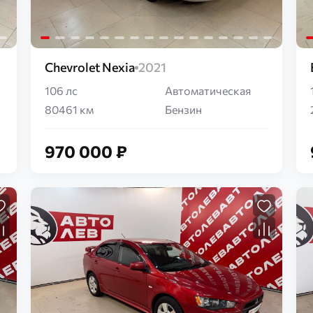
Chevrolet Nexia
2021
106 лс
Автоматическая
80461 км
Бензин
970 000 ₽
Загрузка...
Загрузка...