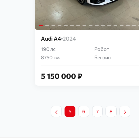
Audi A4
2024
190 лс
Робот
8750 км
Бензин
5 150 000 ₽
5
6
7
8